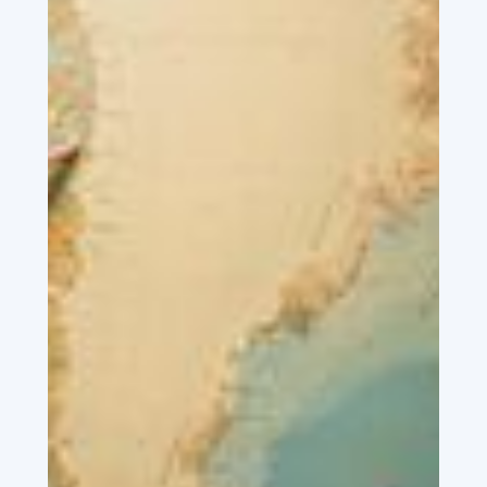
komme dig til gavn
Vi har handlet og rejst i Grønland gennem mere
end 30 år og har derigennem opnået stor
erfaring og viden om de geografiske forhold og
udfordringer i Grønland. Det gør os i stand til at
rådgive dig i forhold til indkøb af de forskellige
varer, så de passer lige nøjagtigt til dit behov,
når de lander i Grønland.
Vores omhyggelighed
sikrer dig en lavere fragt
Vi sætter en ære i at finde den bedste løsning –
dette gælder både med hensyn til materialer og
optimering af fragten. Vi gør en ekstra indsats