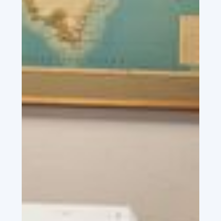
for at pakke alle varer vi sender så kompakt
som muligt. Vi er uafhængige og kan skaffe
varer fra mange leverandører, hvilket betyder
minimale restordre.
Rettidighed og komplet
levering er vores vigtigste
serviceparameter
Vi leverer ugentligt til Aarhus og når altid
skibsafgang. Rettidighed og komplet levering er
vores vigtigste serviceparameter. Når tingene
lander i Grønland, SKAL de rigtige ting være der
til tiden. Derfor kontrollerer vi alle varer og
pakker om inden forsendelse for at optimere
fragten.