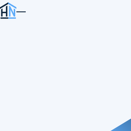
Din
totalleverandør af
byggematerialer
Totalleverandør af byggematerialer og tekniske
artikler til det grønlandske marked. Ugentlige
leveringer fra Danmark til Grønland.
Kontakt eksportafdelingen og h
Kontakt eksportafdelingen og hør mere