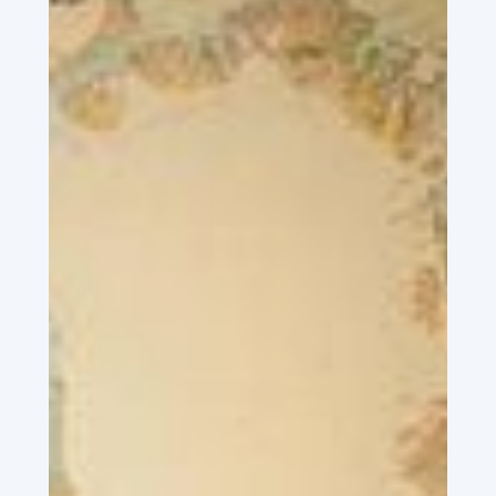
ekspertise.
Vi vil gerne, at du ser os som din foretrukne
samarbejdspartner og gerne fra start til slut på
en opgave. Ingen opgave er for lille til os. Vi får
mange forespørgsler fra faste og nye kunder
hver dag. Hvér og en bliver behandlet seriøst og
besvaret hurtigst muligt. Som kunde står man
med et behov og vi skal hurtigt og effektivt
hjælpe kunden videre. Oftest svarer vi på en
forespørgsel samme dag, alternativt vender vi
tilbage med en estimeret tidsramme for svar. Vi
gør en dyd ud af at besvare forespørgslen så
udførligt som muligt, så det som kunde er let at
sige ja eller nej til.
Lad vores store erfaring