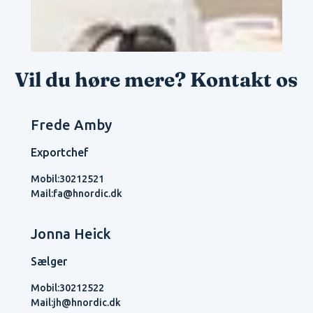
Vil du høre mere? Kontakt os
Frede Amby
Exportchef
Mobil:
30212521
Mail:
fa@hnordic.dk
Jonna Heick
Sælger
Mobil:
30212522
Mail:
jh@hnordic.dk