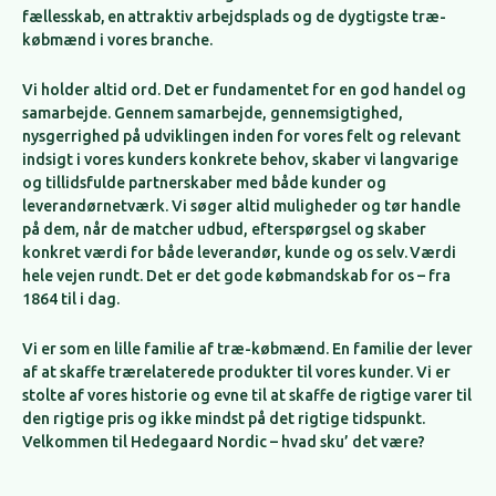
fællesskab, en attraktiv arbejdsplads og de dygtigste træ-
købmænd i vores branche.
Vi holder altid ord. Det er fundamentet for en god handel og
samarbejde. Gennem samarbejde, gennemsigtighed,
nysgerrighed på udviklingen inden for vores felt og relevant
indsigt i vores kunders konkrete behov, skaber vi langvarige
og tillidsfulde partnerskaber med både kunder og
leverandørnetværk. Vi søger altid muligheder og tør handle
på dem, når de matcher udbud, efterspørgsel og skaber
konkret værdi for både leverandør, kunde og os selv. Værdi
hele vejen rundt. Det er det gode købmandskab for os – fra
1864 til i dag.
Vi er som en lille familie af træ-købmænd. En familie der lever
af at skaffe trærelaterede produkter til vores kunder. Vi er
stolte af vores historie og evne til at skaffe de rigtige varer til
den rigtige pris og ikke mindst på det rigtige tidspunkt.
Velkommen til Hedegaard Nordic – hvad sku’ det være?