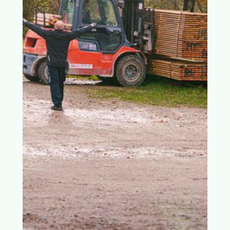
Vores historie og erfaring har vist os den
gensidige værdi af langsigtede samarbejder og
strategiske partnerskaber. Men partnerskaber
forudsætter tillid til hinanden – også i handlen.
Det ved enhver dygtig købmand. Derfor er vi
stålsatte, når det kommer til at leve op til de
aftaler, vi indgår i.
Handler hele tiden
Den gode købmand har altid, indsigt,
overblikket, kender udbud, efterspørgsel, ser
og leder efter muligheder – og tør handle på
det helt rigtige tidspunkt. De
handlingslammede står stille, men de, der
handler, vinder.