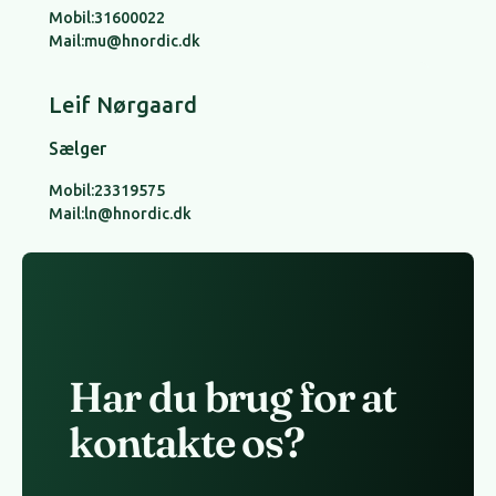
Mobil:
31600022
Mail:
mu@hnordic.dk
Leif Nørgaard
Sælger
Mobil:
23319575
Mail:
ln@hnordic.dk
Har du brug for at
kontakte os?