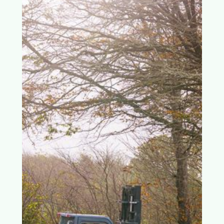
værdi på begge sider af bordet og ikke alle
mulige andre steder.
Nysgerrig på verden
Vi er fra Thy, men vi møder verden med et
åbent sind. Fordi vi skal være foran i vores
branche, service, produkt og i særdeleshed i
forståelsen af vores kunders forretninger og
muligheder. Den gode rådgivning, værdifulde
handel og løsning er altid baseret på faglig
viden og skarp indsigt.
Holder altid vores ord