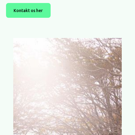
Kontakt os her
Kontakt os her
Lær os at kende - vi vil
gerne lære dig at kende!
Står på egne ben
Vi er uafhængige – ikke i lommen på nogen og
har ej heller andres hænder i vores lommer. Vi er
lokalt ejet, ejerledet og vi er ikke gift med
nogen leverandører eller skal levere specifikke
overskud nogen steder. Vi kan og skal handle
frit og er her for den gode handel, der skaber