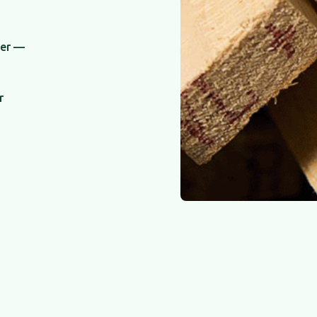
ner —
r
Dimensio