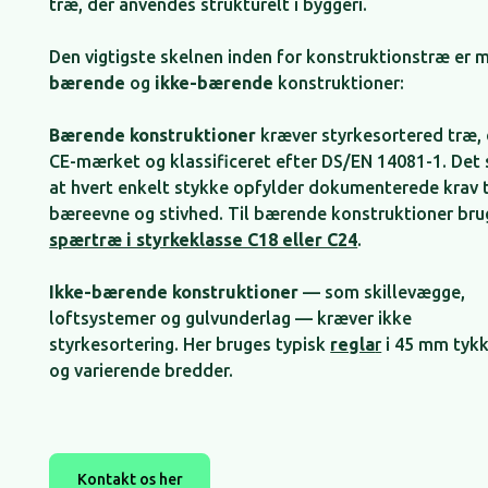
træ, der anvendes strukturelt i byggeri.
Den vigtigste skelnen inden for konstruktionstræ er 
bærende
og
ikke-bærende
konstruktioner:
Bærende konstruktioner
kræver styrkesortered træ, 
CE-mærket og klassificeret efter DS/EN 14081-1. Det s
at hvert enkelt stykke opfylder dokumenterede krav t
bæreevne og stivhed. Til bærende konstruktioner bru
spærtræ i styrkeklasse C18 eller C24
.
Ikke-bærende konstruktioner
— som skillevægge,
loftsystemer og gulvunderlag — kræver ikke
styrkesortering. Her bruges typisk
regla
r
i 45 mm tykk
og varierende bredder.
Kontakt os her
Kontakt os her