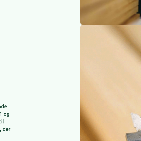
nde
1 og
il
, der