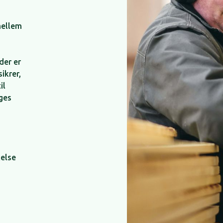
mellem
der er
ikrer,
il
ges
else