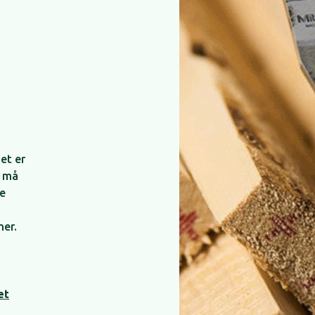
et er
g må
ke
ner.
et