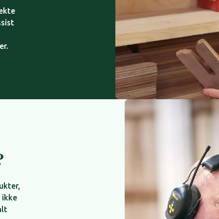
rekte
ssist
er.
?
ukter,
 ikke
lt