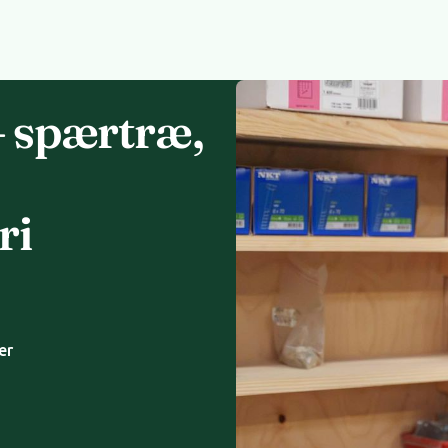
– spærtræ,
ri
g
er