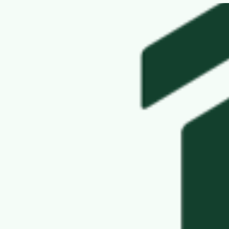
yder
 en
 og direkte
er
— vi
rvarer
drer
e krav
ruktionstræ
roducenter i